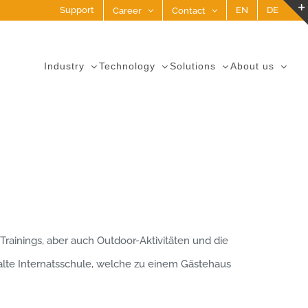
Support
EN
DE
Career
Contact
Industry
Technology
Solutions
About us
ainings, aber auch Outdoor-Aktivitäten und die
te Internatsschule, welche zu einem Gästehaus