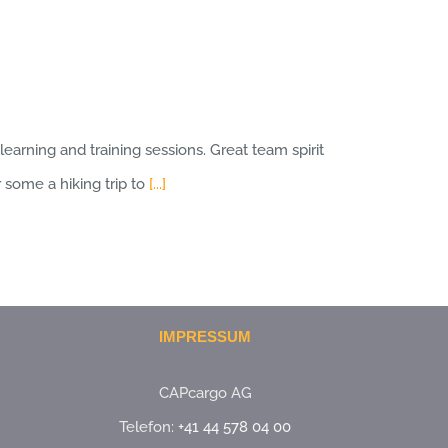
rning and training sessions. Great team spirit
 some a hiking trip to
[...]
IMPRESSUM
CAPcargo AG
Telefon:
+41 44 578 04 00