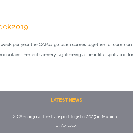
eek2019
e week per year the CAPcargo team comes together for common lea
ountains. Perfect scenery, sightseeing at beautiful spots and for
LATEST NEWS
CAPcargo at the transport logistic 2025 in Munich
15. April 2025