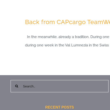
Back from CAPcargo TeamW
In the meanwhile, already a tradition. During on
during one week in the Val Lumnezia in the Swiss m
Search
for:
RECENT POSTS