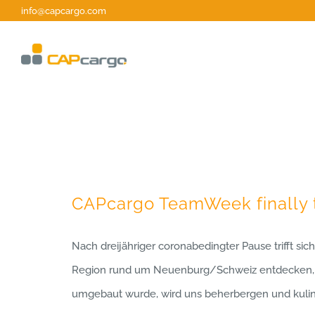
Skip
info@capcargo.com
to
content
CAPcargo TeamWeek finally 
Nach dreijähriger coronabedingter Pause trifft 
Region rund um Neuenburg/Schweiz entdecken, w
umgebaut wurde, wird uns beherbergen und kulina