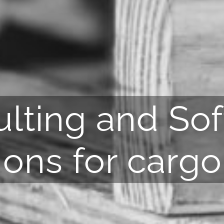
lting and So
ions for cargo