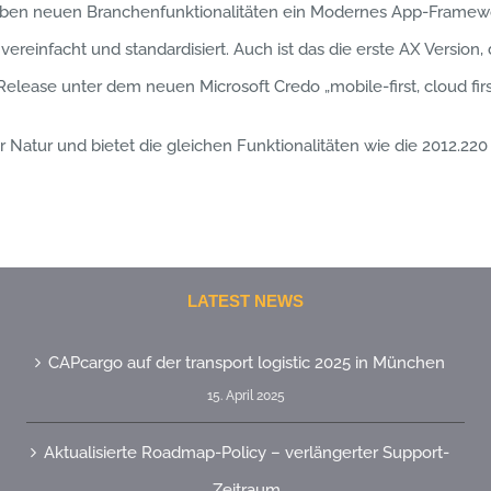
neben neuen Branchenfunktionalitäten ein Modernes App-Framewor
reinfacht und standardisiert. Auch ist das die erste AX Version, d
elease unter dem neuen Microsoft Credo „mobile-first, cloud fir
 Natur und bietet die gleichen Funktionalitäten wie die 2012.220
LATEST NEWS
CAPcargo auf der transport logistic 2025 in München
15. April 2025
Aktualisierte Roadmap-Policy – verlängerter Support-
Zeitraum