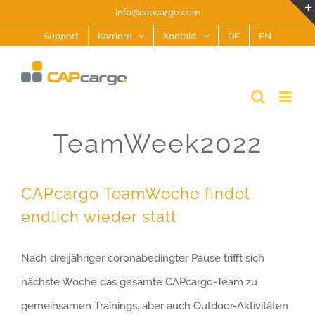
Zum
info@capcargo.com
Inhalt
Support
Karriere
Kontakt
DE
EN
springen
TeamWeek2022
CAPcargo TeamWoche findet
endlich wieder statt
Nach dreijähriger coronabedingter Pause trifft sich
nächste Woche das gesamte CAPcargo-Team zu
gemeinsamen Trainings, aber auch Outdoor-Aktivitäten