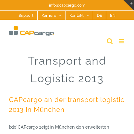
Zum
info@capcargo.com
Inhalt
Support
Karriere
Kontakt
DE
EN
springen
Transport and
Logistic 2013
CAPcargo an der transport logistic
2013 in München
[:de]CAPcargo zeigt in München den erweiterten