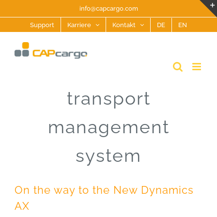
Zum
info@capcargo.com
Inhalt
Support
Karriere
Kontakt
DE
EN
springen
transport
management
system
On the way to the New Dynamics
AX