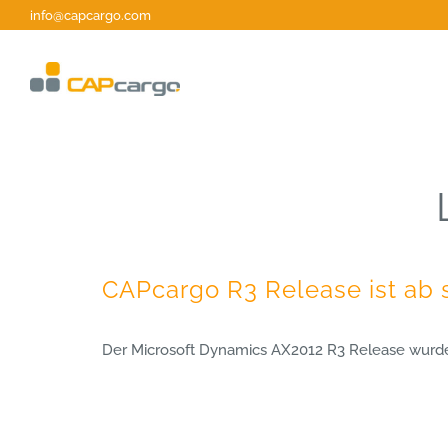
Zum
info@capcargo.com
Inhalt
springen
CAPcargo R3 Release ist ab 
Der Microsoft Dynamics AX2012 R3 Release wurde