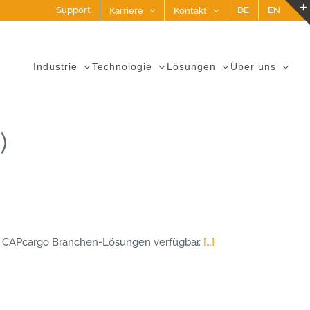
Support
DE
EN
Karriere
Kontakt
Industrie
Technologie
Lösungen
Über uns
)
en CAPcargo Branchen-Lösungen verfügbar.
[…]