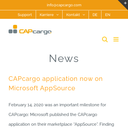
Zum
info@capcargo.com
Inhalt
Support
Karriere
Kontakt
DE
EN
springen
News
CAPcargo application now on
Microsoft AppSource
February 14, 2020 was an important milestone for
CAPcargo: Microsoft published the CAPcargo
application on their marketplace “AppSource”. Finding